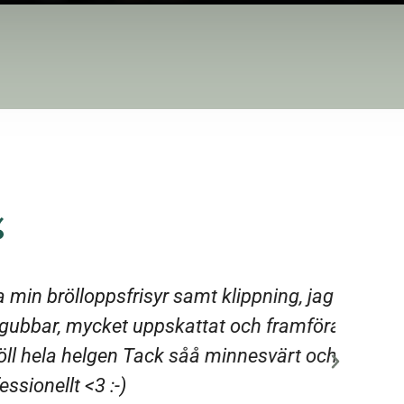
 brölloppsfrisyr samt klippning, jag och
Väl
r, mycket uppskattat och framförallt
 hela helgen Tack såå minnesvärt och
llt <3 :-)