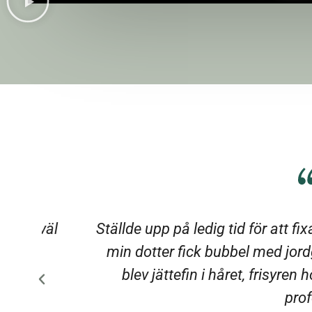
väl
Ställde upp på ledig tid för att fixa min
min dotter fick bubbel med jordgubba
blev jättefin i håret, frisyren höll
professione