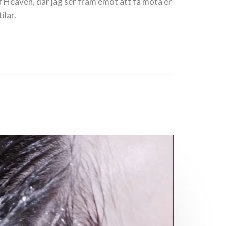
f Heaven, där jag ser fram emot att få möta er
ilar.