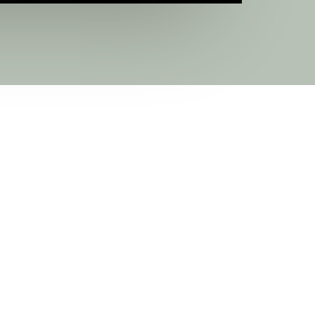
digt trevligt upplevelse. Väldigt kunnig frisör. 
alla som letar efter en bra frisö
Mari Kjellen