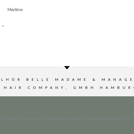
éne
ILLHÖR BELLE MADAME & MANAG
G HAIR COMPANY, GMBH HAMBUR
t tellus, luctus nec ullamcorper mattis, pulvinar dapibus leo.