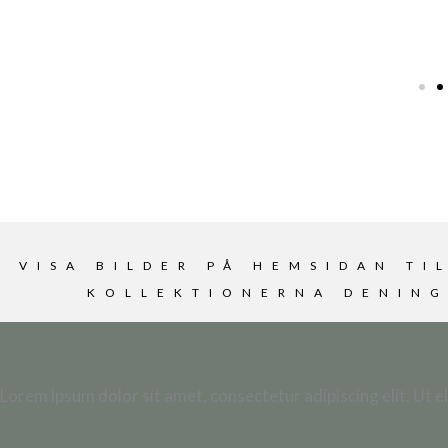
Marl
VISA BILDER PÅ HEMSIDAN T
KOLLEKTIONERNA DENIN
Lorem ipsum dolor sit amet, consectetur adipiscing elit. Ut eli