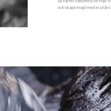
Så varmt välkomna till Hair o
och skapa magi med era hårst