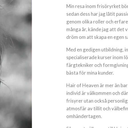
Min resa inom frisöryrket bö
sedan dess har jag låtit pass
genom olika roller och erfare
många år, kände jag att det v
dröm om att skapa en egen s
Med en gedigen utbildning, in
specialiserade kurser inom l
färgtekniker och formgivning, 
bästa för mina kunder.
Hair of Heaven är mer än bara
individ är välkommen och där 
frisyrer utan också personlig
atmosfär av tillit och välbef
omhändertagen.